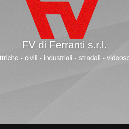
FV di Ferranti s.r.l.
ttriche - civili - industriali - stradali - vide