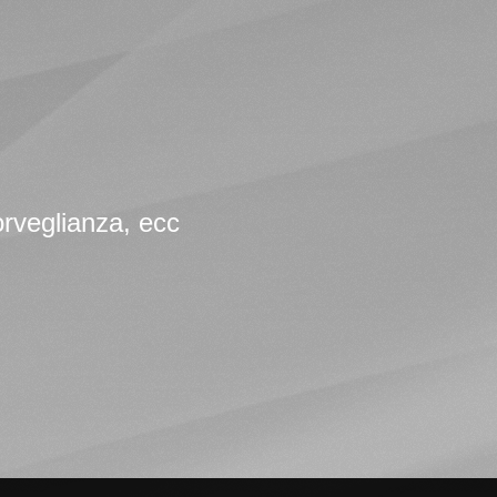
osorveglianza, ecc